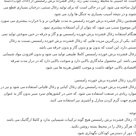
است که آسیبی به محیط زیست نمی زند. زغال فشرده برش رامسس از (خاک چوب) دسته
اول ساخته می شود. این در حالی است که برای تولید زغال سنتی، درختان بسیاری قطع می
شوند و در نتیجه آسیب بسیاری به جنگل ها وارد می شود.
همچنین زغال فشرده برش خورده رامسس به مدت طولانی تر و با حرارت بیشتری می سوزد.
این موضوع سبب می شود، که بتوان از آن استفاده بیشتری نمود.
هنگام استفاده زغال فشرده برش خورده رامسس بو و گاز و جرقه در حین سوختن تولید نمی
کند. یکی از بزرگترین مزیت هایی که زغال فشرده برش خورده رامسس نسبت به زغال
سنتی دارد، این است که بدون بو و بدون گاز و بدون جرقه می باشد .
زغال فشرده برش خورده رامسس کاملا طبیعی تولید می شود و بدون افزودن مواد شیمایی
می باشد. این محصول ماندگاری بالایی دارد و سوخت بالایی دارد که در دراز مدت صرفه
اقتصادی بالایی خواهد داشت و موجب کاهش هزینه ها می شود.
کاربرد زغال فشرده برش خورده رامسس:
زغال فشرده برش خورده رامسس برای زغال کبابی و زغال قلیانی استفاده می شود و نیز در
موارد زیادی در صنعت استفاده می شود. که حتی در کشورهای سرد سیر بدون گاز به عنوان
هیزم جهت گرم کردن منازل و آشپزی نیز استفاده می کنند.
توجه :
1- زغال فشرده برش رامسس هیچ گونه ترکیبات شیمیایی ندارد و کاملا ارگانیک می باشد.
2- هرگز زغال را در محیط بسته روشن نکنید .
3- دور از دسترس کودکان نگهداری شود.