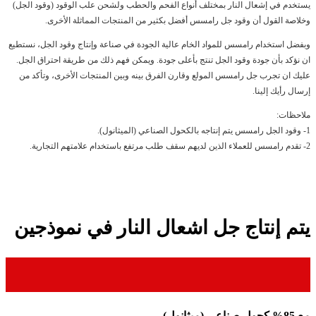
يستخدم في إشعال النار بمختلف أنواع الفحم والحطب ولشحن علب الوقود (وقود الجل)
وخلاصة القول أن وقود جل رامسس أفضل بكثير من المنتجات المماثلة الأخرى.
وبفضل استخدام رامسس للمواد الخام عالية الجودة في صناعة وإنتاج وقود الجل، نستطيع
ان نؤكد بأن جودة وقود الجل تنتج بأعلى جودة. ويمكن فهم ذلك من طريقة احتراق الجل.
عليك ان تجرب جل رامسس المولع وقارن الفرق بينه وبين المنتجات الأخرى، وتأكد من
إرسال رأيك إلينا.
ملاحظات:
1- وقود الجل رامسس يتم إنتاجه بالكحول الصناعي (الميثانول).
2- تقدم رامسس للعملاء الذين لديهم سقف طلب مرتفع باستخدام علامتهم التجارية.
يتم إنتاج جل اشعال النار في نموذجين
مع 85% كحول صناعي (ميثانول)