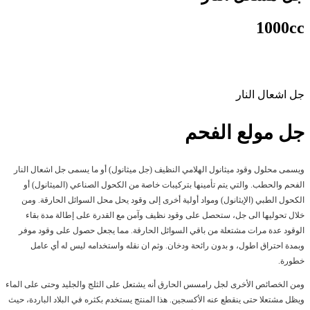
1000cc
جل اشعال النار
جل مولع الفحم
ويسمى محلول وقود ميثانول الهلامي النظيف (جل ميثانول) أو ما يسمى جل اشعال النار
الفحم والحطب. والتي يتم تأمينها بتركيبات خاصة من الكحول الصناعي (الميثانول) أو
الكحول الطبي (الإيثانول) ومواد أولية أخرى إلى وقود يحل محل السوائل الحارقة. ومن
خلال تحوليها الى جل، ستحصل على وقود نظيف وآمن مع القدرة على إطالة مدة بقاء
الوقود عدة مرات مشتعلة من باقي السوائل الحارقة. مما يجعل حصول على وقود موفر
وبمدة احتراق اطول، و بدون رائحة ودخان. وثم ان نقله واستخدامه ليس له أي عامل
خطورة.
ومن الخصائص الأخرى لجل رامسس الحارق أنه يشتعل على الثلج والجليد وحتى على الماء
ويظل مشتعلا حتى ينقطع عنه الأكسجين. هذا المنتج يستخدم بكثره في البلاد الباردة، حيث